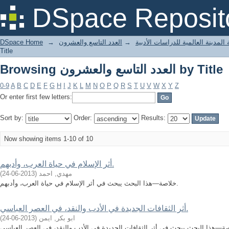
Browsing العدد التاسع والعشرون by Title
DSpace Reposit
المدينة العالمية للدراسات الأدبية
→
العدد التاسع والعشرون
→
DSpace Home
Title
Browsing العدد التاسع والعشرون by Title
0-9
A
B
C
D
E
F
G
H
I
J
K
L
M
N
O
P
Q
R
S
T
U
V
W
X
Y
Z
Or enter first few letters:
Sort by:
Order:
Results:
Now showing items 1-10 of 10
أثر الإسلام في حياة العرب، وأدبهم.
مهدي, احمد
(
2013-06-24
)
خلاصة—هذا البحث يبحث في أثر الإسلام في حياة العرب، وأدبهم.
أثر الثقافات الجديدة في الأدب والنقد، في العصر العباسي.
ابو بكر, ايمن
(
2013-06-24
)