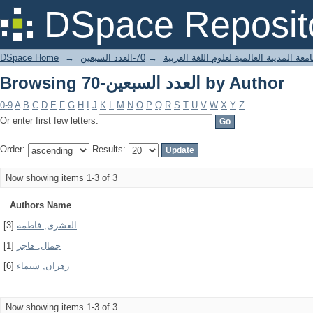
Browsing 70-العدد السبعين by Author
DSpace Reposit
DSpace Home
→
70-العدد السبعين
→
معة المدينة العالمية لعلوم اللغة العربية
Browsing 70-العدد السبعين by Author
0-9
A
B
C
D
E
F
G
H
I
J
K
L
M
N
O
P
Q
R
S
T
U
V
W
X
Y
Z
Or enter first few letters:
Order:
Results:
Now showing items 1-3 of 3
Authors Name
[3]
العشرى, فاطمة
[1]
جمال, هاجر
[6]
زهران, شيماء
Now showing items 1-3 of 3