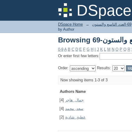
DSpace 
DSpace Home
→
69-العدد التاسع والستون
by Author
0-9
A
B
C
D
E
F
G
H
I
J
K
L
M
N
O
P
Q
R
Or enter first few letters:
Order:
Results:
Now showing items 1-3 of 3
Authors Name
[4]
جمال, هاجر
[4]
سعد, محمد
[2]
عطية, شادية