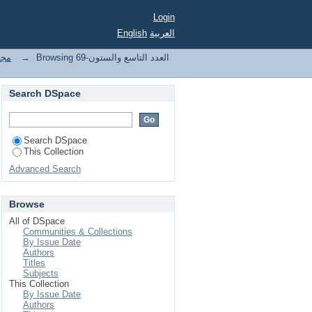
Login
English
العربية
مجل
→
Browsing 69-العدد التاسع والستون
Search DSpace
Search DSpace
This Collection
Advanced Search
Browse
All of DSpace
Communities & Collections
By Issue Date
Authors
Titles
Subjects
This Collection
By Issue Date
Authors