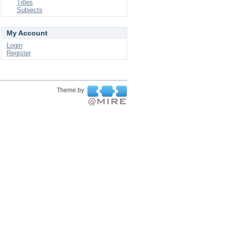
Titles
Subjects
My Account
Login
Register
Theme by