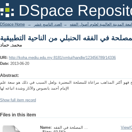
مصلحة في الفقه الحنبلي من الناحية التطبيقية
DSpace Reposit
DSpace Home
→
العدد التاسع عشر
→
معة المدينة العالمية لعلوم أصول الفقه
مصلحة في الفقه الحنبلي من الناحية التطبيقية
محمد, حماد
URI:
http://koha.mediu.edu.my:8181/xmlui/handle/123456789/14336
Date:
2013-06-20
Abstract:
 فهو أكثر المذاهب مراعاة للمصلحة المعتبرة ،ولعل السبب في ذلك هو سعة علم
الإمام أحمد بانصوص والآثار وشدة اتباعه لها
Show full item record
Files in this item
Name:
المصلحة في الفقه ...
View/
Size:
69.5Kb