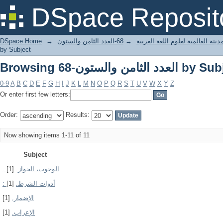
Browsing 68-عدد الثامن والستون
DSpace Reposit
DSpace Home
→
68-العدد الثامن والستون
→
ينة العالمية لعلوم اللغة العربية
by Subject
Browsing 68-عدد الثامن والستون
0-9
A
B
C
D
E
F
G
H
I
J
K
L
M
N
O
P
Q
R
S
T
U
V
W
X
Y
Z
Or enter first few letters:
Order:
Results:
Now showing items 1-11 of 11
Subject
[1]
: الوجوب، الجواز.
[1]
: أدوات الشرط.
[1]
الإضمار.
[1]
الإعراب.