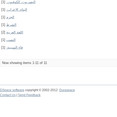
[1]
البصريون، الكوفيون.
[1]
البناء، الإعراب.
[1]
الجزم
[1]
الشرط
[2]
اللغة العربية
[1]
النصب
[1]
فاء السببية.
Now showing items 1-11 of 11
DSpace software
copyright © 2002-2012
Duraspace
Contact Us
|
Send Feedback