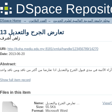
تعارض الجرح والتعديل 13
DSpace Reposit
DSpace Home
→
العدد الثلاثون
→
مجلة جامعة المدينة العالمية لعلوم الحديث
تعارض الجرح والتعديل 13
زاهر, أشرف
URI:
http://koha.mediu.edu.my:8181/xmlui/handle/123456789/14270
Date:
2013-06-20
Abstract:
اء الأئمة في مدي قبول الجرح والتعديل اذا تعارضا من أكثر من ناقد ومن ناقد واحد
Show full item record
Files in this item
Name:
تعارض الجرح والتعديل ...
View/
Size:
55.5Kb
Format:
Microsoft Word