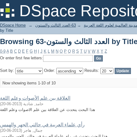
Browsing 6-العدد الثالث والستون by Title
DSpace Reposit
ينة العالمية لعلوم اللغة العربية
→
63-العدد الثالث والستون
→
DSpace Home
by Title
Browsing 6-العدد الثالث والستون by Title
0-9
A
B
C
D
E
F
G
H
I
J
K
L
M
N
O
P
Q
R
S
T
U
V
W
X
Y
Z
Or enter first few letters:
Sort by:
Order:
Results:
Now showing items 1-10 of 10
العلاقة بين علم الأصوات وعلم اللغة
حامد, شادية
(
2013-06-20
)
هذا البحث يتحدث عن العلاقة بين علم الاصوات وعلم اللغة
رأي علماء العربية في حالتي الجهر والهمس
جمال, هاجر
(
2013-06-20
)
هذا البحث يتحدث عن راي علماء العربية في حالتي الجهر والهمس