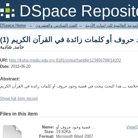
 حروف أو كلمات زائدة في القرآن الكريم (1
DSpace Reposit
DSpace Home
→
العدد السادس والعشرون
→
مدينة العالمية للدراسات الأدبية
 حروف أو كلمات زائدة في القرآن الكريم (1
حامد, شادية
URI:
http://koha.mediu.edu.my:8181/xmlui/handle/123456789/14202
Date:
2013-06-20
Abstract:
خلاصة ـــ هذا البحث يبحث في قضية وجود حروف أو كلمات زائدة في القرآن الكريم
Show full item record
Files in this item
Name:
قضية وجود حروف أو ...
View/
Size:
19.82Kb
Format:
Microsoft Word 2007