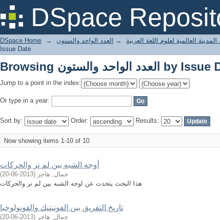
عدد الواحد والستون by Issue Date
DSpace Reposit
لمدينة العالمية لعلوم اللغة العربية
→
العدد الواحد والستون
→
DSpace Home
Issue Date
عدد الواحد والستون by Issue Date
Jump to a point in the index:
Or type in a year:
Sort by:
Order:
Results:
Now showing items 1-10 of 10
أوجه الشبه بين لم نر والحركات
جمال, هاجر
(
2013-06-20
)
هذا البحث يتحدث عن اوجه الشبه بين لم نر والحركات
تاريخ التفريق بين الفونيتيك والفونولوجيا
جمال, هاجر
(
2013-06-20
)