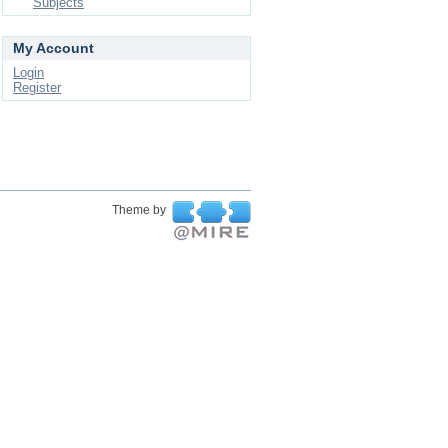
Subjects
My Account
Login
Register
Theme by