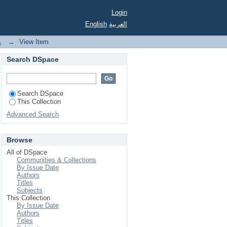
Login
English
العربية
م
→
View Item
Search DSpace
Search DSpace
This Collection
Advanced Search
Browse
All of DSpace
Communities & Collections
By Issue Date
Authors
Titles
Subjects
This Collection
By Issue Date
Authors
Titles