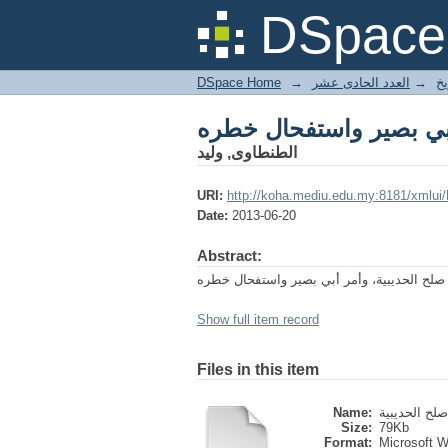
 أبي بصير واستفحال خطره
DSpace 
DSpace Home
→
العدد الحادى عشر
→
يخ
 أبي بصير واستفحال خطره
الطنطاوى, وليد
URI:
http://koha.mediu.edu.my:8181/xmlui
Date:
2013-06-20
Abstract:
Show full item record
Files in this item
Name:
Size:
79Kb
Format:
Microsoft 