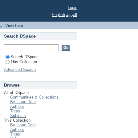
Login
English
العربية
→
View Item
Search DSpace
Search DSpace
This Collection
Advanced Search
Browse
All of DSpace
Communities & Collections
By Issue Date
Authors
Titles
Subjects
This Collection
By Issue Date
Authors
Titles