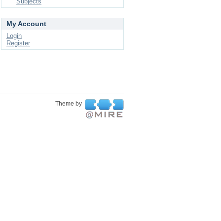
Subjects
My Account
Login
Register
Theme by