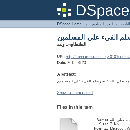
سلم الفيء على المسلمين
DSpace 
DSpace Home
→
العدد السادس
→
لتاريخ
سلم الفيء على المسلمين
الطنطاوى, وليد
URI:
http://koha.mediu.edu.my:8181/xmlui
Date:
2013-06-20
Abstract:
Show full item record
Files in this item
Name:
Size:
71Kb
Format:
Microsoft 