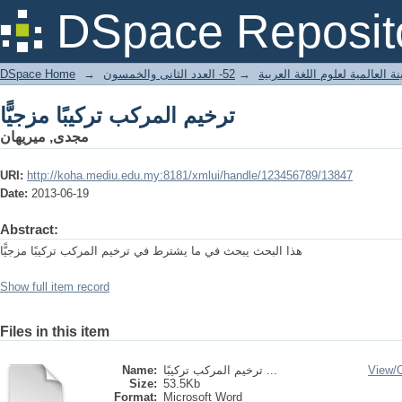
ترخيم المركب تركيبًا مزجيًّا
DSpace Reposit
DSpace Home
→
52- العدد الثانى والخمسون
→
 العالمية لعلوم اللغة العربية
ترخيم المركب تركيبًا مزجيًّا
مجدى, ميريهان
URI:
http://koha.mediu.edu.my:8181/xmlui/handle/123456789/13847
Date:
2013-06-19
Abstract:
هذا البحث يبحث في ما يشترط في ترخيم المركب تركيبًا مزجيًّا
Show full item record
Files in this item
Name:
ترخيم المركب تركيبًا ...
View/
Size:
53.5Kb
Format:
Microsoft Word