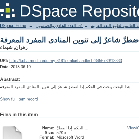
ضطرَّ شاعرٌ إلى تنوين المنادى المفرد المعرفة
DSpace Reposit
DSpace Home
→
51- العدد الحادى والخمسون
→
 العالمية لعلوم اللغة العربية
ضطرَّ شاعرٌ إلى تنوين المنادى المفرد المعرفة
زهران, شيماء
URI:
http://koha.mediu.edu.my:8181/xmlui/handle/123456789/13833
Date:
2013-06-19
Abstract:
هذا البحث يبحث في الحكم إذا اضطرَّ شاعرٌ إلى تنوين المنادى المفرد المعرفة
Show full item record
Files in this item
Name:
الحكم إذا اضطرَّ ...
View/
Size:
52Kb
Format:
Microsoft Word