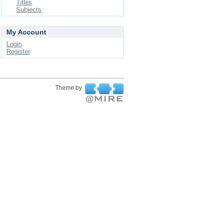
Titles
Subjects
My Account
Login
Register
Theme by