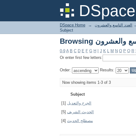
DSpace 
DSpace Home
→
العدد التاسع والعشرون
Subject
0-9
A
B
C
D
E
F
G
H
I
J
K
L
M
N
O
P
Q
R
Or enter first few letters:
Order:
Results:
Now showing items 1-3 of 3
Subject
[1]
الجرح والتعديل
[5]
الحديث الشريف
[4]
مصطلح الحديث