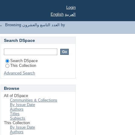
Login
English
العربية
→
Browsing العدد التاسع والعشرون by
Search DSpace
Search DSpace
This Collection
Advanced Search
Browse
All of DSpace
Communities & Collections
By Issue Date
Authors
Titles
Subjects
This Collection
By Issue Date
Authors