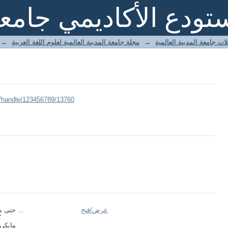
تودع الأكاديمي جامعة
ات جامعة المدينة العالمية
→
مجلة جامعة المدينة العالمية لعلوم اللغة العربية
→
i/handle/123456789/13760
عرض/
فتح
حتى معناها وأحكام ...
5
مايكر