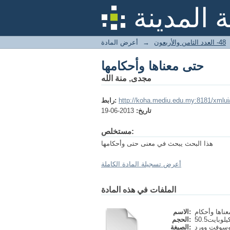
حتى معناها وأحكامها
 المدينة
48- العدد الثامن والأربعون
→
أعرض المادة
حتى معناها وأحكامها
مجدى, منة الله
http://koha.mediu.edu.my:8181/xmlu
رابط:
تاريخ:
2013-06-19
مستخلص:
هذا البحث يبحث في معنى حتى وأحكامها
أعرض تسجيلة المادة الكاملة
الملفات في هذه المادة
الاسم:
50.كيلوبايت
الحجم:
وسوفت وورد
الصيغة: