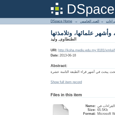
أشهر علمائها، وتلامذتها
DSpace 
DSpace Home
→
العدد الخامس
→
قراءات
أشهر علمائها، وتلامذتها
الطنطاوى, وليد
URI:
http://koha.mediu.edu.my:8181/xmlui
Date:
2013-06-18
Abstract:
Show full item record
Files in this item
Name:
Size:
65.5Kb
Format:
Microsoft 