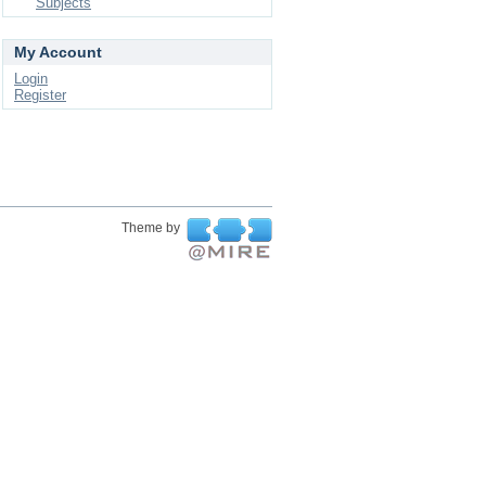
Subjects
My Account
Login
Register
Theme by