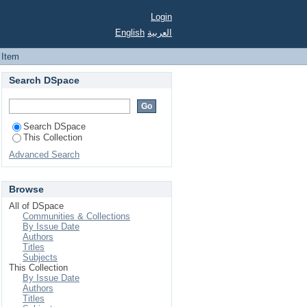
Login
English
العربية
 Item
Search DSpace
Search DSpace
This Collection
Advanced Search
Browse
All of DSpace
Communities & Collections
By Issue Date
Authors
Titles
Subjects
This Collection
By Issue Date
Authors
Titles