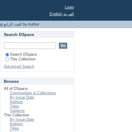
Login
English
العربية
Browsing العدد الرابع by Author
Search DSpace
Search DSpace
This Collection
Advanced Search
Browse
All of DSpace
Communities & Collections
By Issue Date
Authors
Titles
Subjects
This Collection
By Issue Date
Authors
Titles