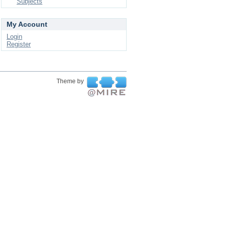
Subjects
My Account
Login
Register
Theme by