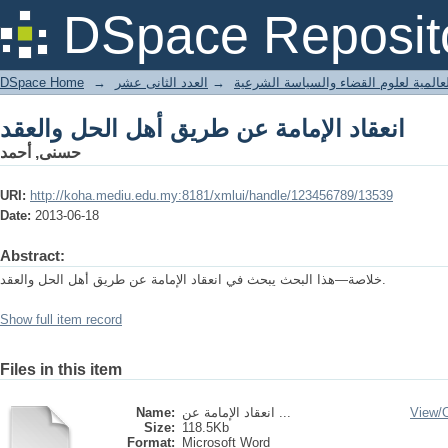
انعقاد الإمامة عن طريق أهل الحل والعقد
DSpace Reposit
DSpace Home
→
العدد الثانى عشر
→
لعالمية لعلوم القضاء والسياسة الشرعية
انعقاد الإمامة عن طريق أهل الحل والعقد
حسنى, أحمد
URI:
http://koha.mediu.edu.my:8181/xmlui/handle/123456789/13539
Date:
2013-06-18
Abstract:
خلاصة—هذا البحث يبحث في انعقاد الإمامة عن طريق أهل الحل والعقد.
Show full item record
Files in this item
Name:
انعقاد الإمامة عن ...
View/
Size:
118.5Kb
Format:
Microsoft Word