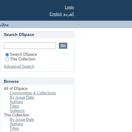
Login
العربية
English
مجلات 
Search DSpace
Search DSpace
This Collection
Advanced Search
Browse
All of DSpace
Communities & Collections
By Issue Date
Authors
Titles
Subjects
This Collection
By Issue Date
Authors
Titles