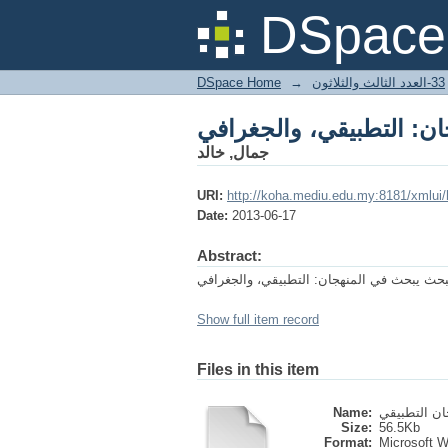
ان: التطبيقي، والجغرافي
DSpace 
DSpace Home
→
33-العدد الثالث والثلاثون
ان: التطبيقي، والجغرافي
جمال, خالد
URI:
http://koha.mediu.edu.my:8181/xmlui
Date:
2013-06-17
Abstract:
بحث يبحث في المنهجان: التطبيقي، والجغرافي
Show full item record
Files in this item
Name:
Size:
56.5Kb
Format:
Microsoft 