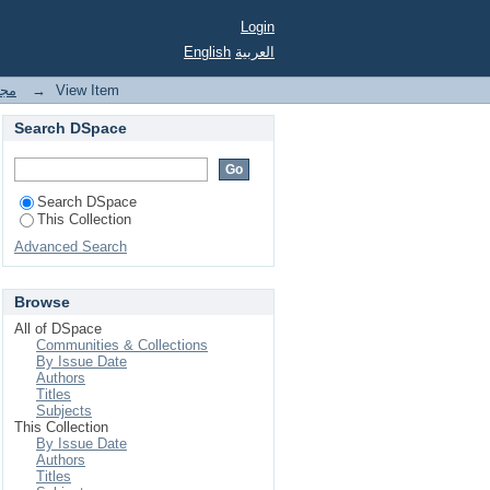
Login
English
العربية
مجل
→
View Item
Search DSpace
Search DSpace
This Collection
Advanced Search
Browse
All of DSpace
Communities & Collections
By Issue Date
Authors
Titles
Subjects
This Collection
By Issue Date
Authors
Titles