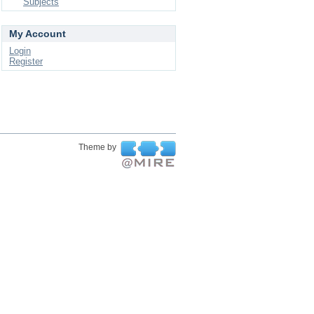
Subjects
My Account
Login
Register
Theme by