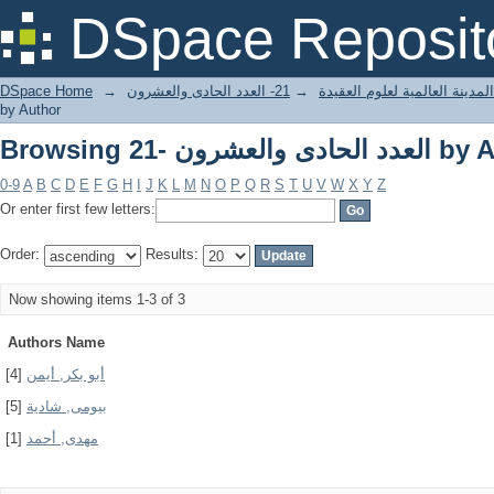
Browsing 21- العشرون
DSpace Reposit
DSpace Home
→
21- العدد الحادى والعشرون
→
مدينة العالمية لعلوم العقيدة
by Author
Browsing 21- العشرون
0-9
A
B
C
D
E
F
G
H
I
J
K
L
M
N
O
P
Q
R
S
T
U
V
W
X
Y
Z
Or enter first few letters:
Order:
Results:
Now showing items 1-3 of 3
Authors Name
[4]
أبو بكر, أيمن
[5]
بيومى, شادية
[1]
مهدى, أحمد