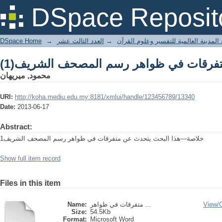
تفرقات في ظواهر رسم المصحف الشريف(1
DSpace Reposit
DSpace Home
→
العدد الثالث عشر
→
المدينة العالمية للتفسير وعلوم القرآن
تفرقات في ظواهر رسم المصحف الشريف(1
محمود, ميريهان
URI:
http://koha.mediu.edu.my:8181/xmlui/handle/123456789/13340
Date:
2013-06-17
Abstract:
خلاصة—هذا البحث يتحدث عن متفرقات في ظواهر رسم المصحف الشريف1
Show full item record
Files in this item
Name:
متفرقات في ظواهر ...
View/
Size:
54.5Kb
Format:
Microsoft Word