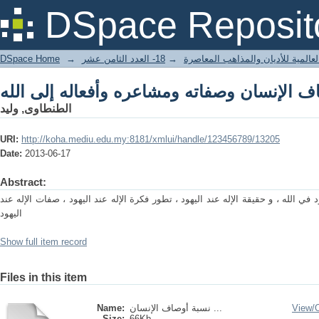
ف الإنسان وصفاته ومشاعره وأفعاله إلى الله
DSpace Reposit
DSpace Home
→
18- العدد الثامن عشر
→
لعالمية للأديان والمذاهب المعاصرة
ف الإنسان وصفاته ومشاعره وأفعاله إلى الله
الطنطاوى, وليد
URI:
http://koha.mediu.edu.my:8181/xmlui/handle/123456789/13205
Date:
2013-06-17
Abstract:
ي الله ، و حقيقة الإله عند اليهود ، تطور فكرة الإله عند اليهود ، صفات الإله عند
اليهود
Show full item record
Files in this item
Name:
نسبة أوصاف الإنسان ...
View/
Size:
66Kb