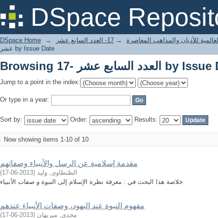
العدد السابع عشر by Issue Date
DSpace Reposit
لعالمية للأديان والمذاهب المعاصرة
→
17- العدد السابع عشر
→
DSpace Home
عشر by Issue Date
العدد السابع عشر by Issue Date
Jump to a point in the index:
Or type in a year:
Sort by:
Order:
Results:
Now showing items 1-10 of 10
مقدمة إسلامية عن الرسل والأنبياء وصفاتهم
الطنطاوى, وليد
(
2013-06-17
)
خلاصة هذا البحث في : معرفة نظرة الإسلام إلى النبوة و صفات الأنبياء
مفهوم النبوة عند اليهود، وصفات الأنبياء عندهم
مجدى, ميريهان
(
2013-06-17
)