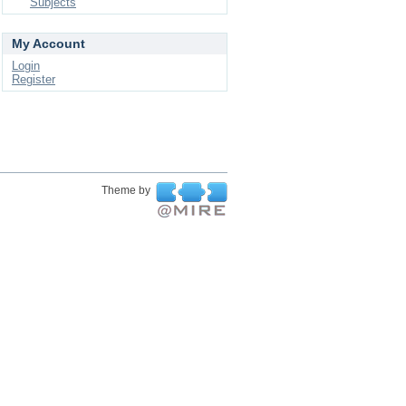
Subjects
My Account
Login
Register
Theme by