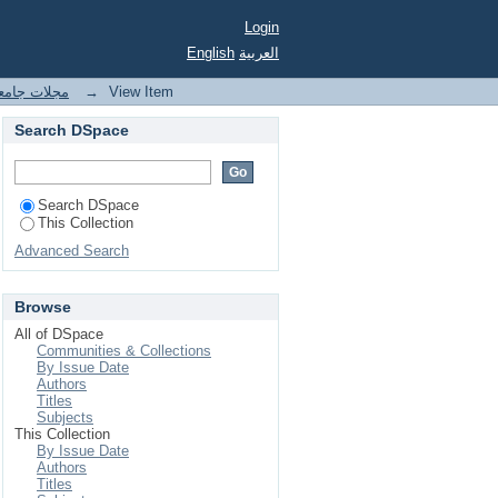
Login
English
العربية
مجلات جامعة
→
View Item
Search DSpace
Search DSpace
This Collection
Advanced Search
Browse
All of DSpace
Communities & Collections
By Issue Date
Authors
Titles
Subjects
This Collection
By Issue Date
Authors
Titles