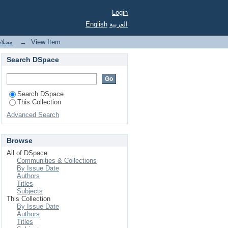
Login
English
العربية
مجلات
→
View Item
Search DSpace
Search DSpace
This Collection
Advanced Search
Browse
All of DSpace
Communities & Collections
By Issue Date
Authors
Titles
Subjects
This Collection
By Issue Date
Authors
Titles