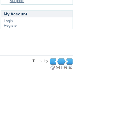
Subjects
My Account
Login
Register
Theme by