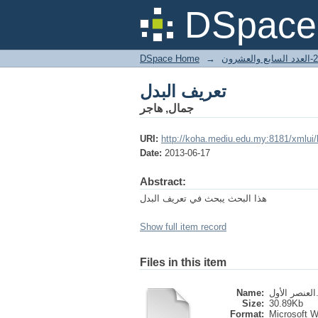
تعريف البدل
DSpace 
DSpace Home
→
27- والعشرون
تعريف البدل
جمال, هاجر
URI:
http://koha.mediu.edu.my:8181/xmlui
Date:
2013-06-17
Abstract:
هذا البحث يبحث في تعريف البدل
Show full item record
Files in this item
Name:
ل
Size:
30.89Kb
Format:
Microsoft 