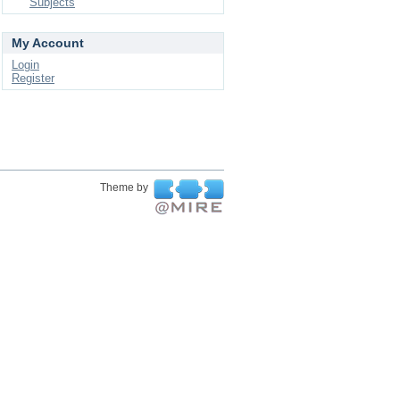
Subjects
My Account
Login
Register
Theme by