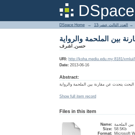
رنة بين الملحمة والرواية
DSpace 
DSpace Home
→
العدد الثالث عشر-13
→
رنة بين الملحمة والرواية
حسن, اشرف
URI:
http://koha.mediu.edu.my:8181/xmlui
Date:
2013-06-16
Abstract:
لبحث يتحدث عن مقارنة بين الملحمة والرواية
Show full item record
Files in this item
Name:
Size:
58.5Kb
Format:
Microsoft 