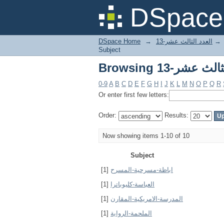
DSpace 
DSpace Home
→
العدد الثالث عشر-13
→
Subject
0-9
A
B
C
D
E
F
G
H
I
J
K
L
M
N
O
P
Q
R
Or enter first few letters:
Order:
Results:
Now showing items 1-10 of 10
Subject
[1]
اباظة-مسرحية-المسرح
[1]
العباسة-كليوباترا
[1]
المدرسة-الامريكية-المقارن
[1]
الملحمة-الرواية