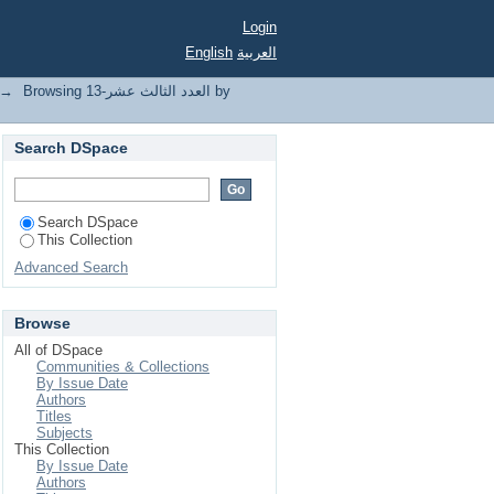
Login
English
العربية
→
Browsing العدد الثالث عشر-13 by
Search DSpace
Search DSpace
This Collection
Advanced Search
Browse
All of DSpace
Communities & Collections
By Issue Date
Authors
Titles
Subjects
This Collection
By Issue Date
Authors