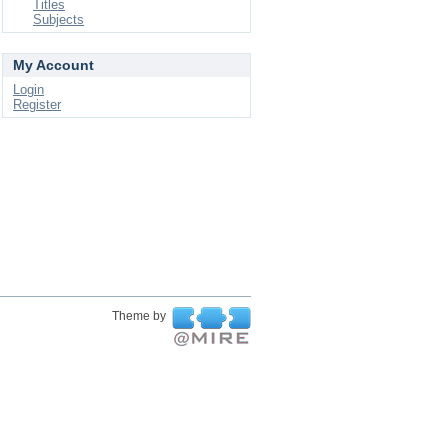
Titles
Subjects
My Account
Login
Register
Theme by