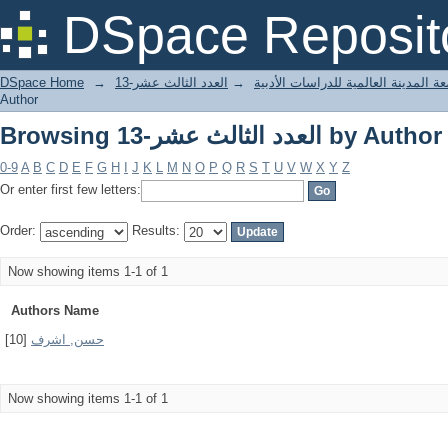
Browsing العدد الثالث عشر-13 by Author
DSpace Reposit
DSpace Home
→
العدد الثالث عشر-13
→
ة المدينة العالمية للدراسات الأدبية
Author
Browsing العدد الثالث عشر-13 by Author
0-9
A
B
C
D
E
F
G
H
I
J
K
L
M
N
O
P
Q
R
S
T
U
V
W
X
Y
Z
Or enter first few letters:
Order:
Results:
Now showing items 1-1 of 1
Authors Name
[10]
حسن, اشرف
Now showing items 1-1 of 1