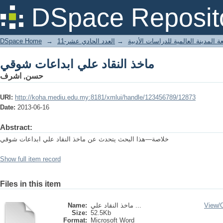
ماخذ النقاد علي ابداعات شوقي
DSpace Reposit
DSpace Home
→
العدد الحادي عشر-11
→
 المدينة العالمية للدراسات الأدبية
ماخذ النقاد علي ابداعات شوقي
حسن, اشرف
URI:
http://koha.mediu.edu.my:8181/xmlui/handle/123456789/12873
Date:
2013-06-16
Abstract:
خلاصة—هذا البحث يتحدث عن ماخذ النقاد علي ابداعات شوقي
Show full item record
Files in this item
Name:
ماخذ النقاد علي ...
View/
Size:
52.5Kb
Format:
Microsoft Word