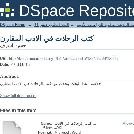
كتب الرحلات في الادب المقارن
DSpace Reposit
DSpace Home
→
العدد الحادي عشر-11
→
 المدينة العالمية للدراسات الأدبية
كتب الرحلات في الادب المقارن
حسن, اشرف
URI:
http://koha.mediu.edu.my:8181/xmlui/handle/123456789/12866
Date:
2013-06-16
Abstract:
خلاصة—هذا البحث يتحدث عن كتب الرحلات في الادب المقارن
Show full item record
Files in this item
Name:
كتب الرحلات في الادب ...
View/
Size:
49Kb
Format:
Microsoft Word