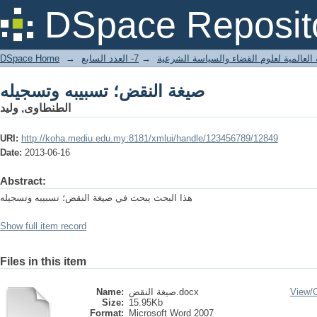
صيغة النقض؛ تسبيبه وتسجيله
DSpace Reposit
DSpace Home
→
7- العدد السابع
→
 العالمية لعلوم القضاء والسياسة الشرعية
صيغة النقض؛ تسبيبه وتسجيله
الطنطاوى, وليد
URI:
http://koha.mediu.edu.my:8181/xmlui/handle/123456789/12849
Date:
2013-06-16
Abstract:
هذا البحث يبحث في صيغة النقض؛ تسبيبه وتسجيله
Show full item record
Files in this item
Name:
صيغة النقض.docx
View/
Size:
15.95Kb
Format:
Microsoft Word 2007