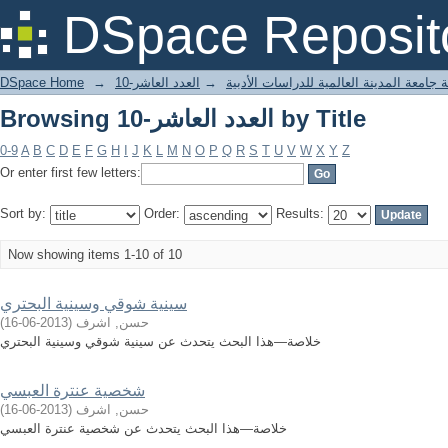
Browsing العدد العاشر-10 by Title
DSpace Reposit
 جامعة المدينة العالمية للدراسات الأدبية
→
العدد العاشر-10
→
DSpace Home
Browsing العدد العاشر-10 by Title
0-9
A
B
C
D
E
F
G
H
I
J
K
L
M
N
O
P
Q
R
S
T
U
V
W
X
Y
Z
Or enter first few letters:
Sort by:
Order:
Results:
Now showing items 1-10 of 10
سينية شوقي وسينية البحتري
حسن, اشرف
(
2013-06-16
)
خلاصة—هذا البحث يتحدث عن سينية شوقي وسينية البحتري
شخصية عنترة العبسي
حسن, اشرف
(
2013-06-16
)
خلاصة—هذا البحث يتحدث عن شخصية عنترة العبسي