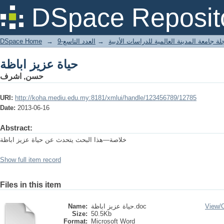
حياة عزيز اباظة
DSpace Reposit
DSpace Home
→
العدد التاسع-9
→
لة جامعة المدينة العالمية للدراسات الأدبية
حياة عزيز اباظة
حسن, اشرف
URI:
http://koha.mediu.edu.my:8181/xmlui/handle/123456789/12785
Date:
2013-06-16
Abstract:
خلاصة—هذا البحث يتحدث عن حياة عزيز اباظة
Show full item record
Files in this item
Name:
حياة عزيز اباظة.doc
View/
Size:
50.5Kb
Format:
Microsoft Word