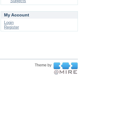
Subjects
My Account
Login
Register
Theme by