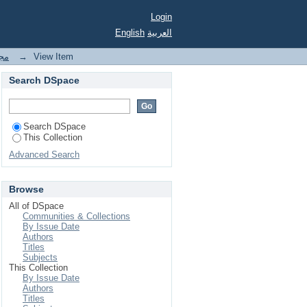
Login
English
العربية
مجل
→
View Item
Search DSpace
Search DSpace
This Collection
Advanced Search
Browse
All of DSpace
Communities & Collections
By Issue Date
Authors
Titles
Subjects
This Collection
By Issue Date
Authors
Titles