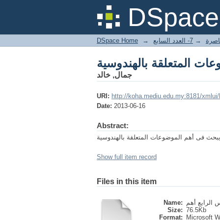
عات المتعلقة بالهندوسية
DSpace 
DSpace Home
→
7- العدد السابع
→
عاصرة
عات المتعلقة بالهندوسية
جمال, خالد
URI:
http://koha.mediu.edu.my:8181/xmlui
Date:
2013-06-16
Abstract:
يبحث فى أهم الموضوعات المتعلقة بالهندوسية
Show full item record
Files in this item
Name:
Size:
76.5Kb
Format:
Microsoft 