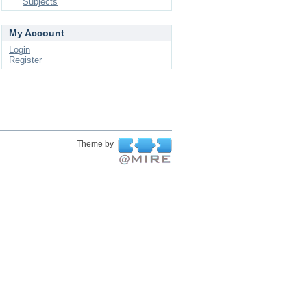
Subjects
My Account
Login
Register
Theme by