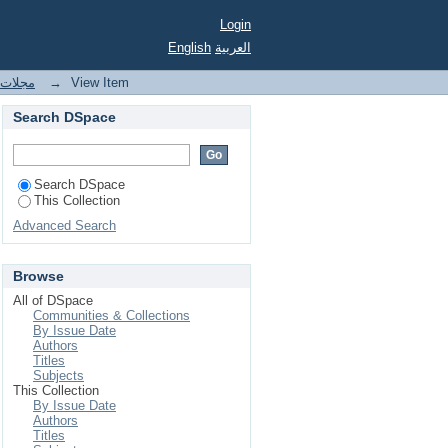
Login
English
العربية
مجلات ج
→
View Item
Search DSpace
Search DSpace
This Collection
Advanced Search
Browse
All of DSpace
Communities & Collections
By Issue Date
Authors
Titles
Subjects
This Collection
By Issue Date
Authors
Titles