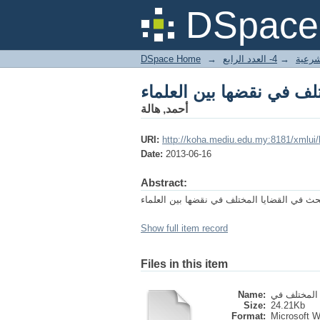
تلف في نقضها بين العلماء
DSpace 
DSpace Home
→
4- العدد الرابع
→
شرعية
تلف في نقضها بين العلماء
أحمد, هالة
URI:
http://koha.mediu.edu.my:8181/xmlui
Date:
2013-06-16
Abstract:
حث في القضايا المختلف في نقضها بين العلماء
Show full item record
Files in this item
Name:
Size:
24.21Kb
Format:
Microsoft 