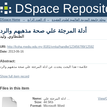
أدلة المرجئة علي صحة مذهبهم والرد
DSpace Reposit
DSpace Home
→
4- العدد الرابع
→
مجلة جامعة المدينة العالمية لعلوم العقيدة
أدلة المرجئة علي صحة مذهبهم والرد
الطنطاوي, وليد
URI:
http://koha.mediu.edu.my:8181/xmlui/handle/123456789/12592
Date:
2013-06-16
Abstract:
خلاصة—هذا البحث يتحدث عن ادلة المرجئة علي صحة مذهبهم والرد
Show full item record
Files in this item
Name:
ادلة المرجئة علي ...
View/
Size:
44.5Kb
Format:
Microsoft Word