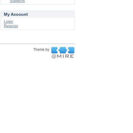
Subjects
My Account
Login
Register
Theme by