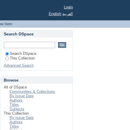
Login
English
العربية
ew Item
Search DSpace
Search DSpace
This Collection
Advanced Search
Browse
All of DSpace
Communities & Collections
By Issue Date
Authors
Titles
Subjects
This Collection
By Issue Date
Authors
Titles