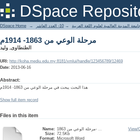
مرحلة الوعي من 1863- 1914م
DSpace Reposit
DSpace Home
→
10- العدد العاشر
→
معة المدينة العالمية لعلوم اللغة العربية
مرحلة الوعي من 1863- 1914م
الطنطاوى, وليد
URI:
http://koha.mediu.edu.my:8181/xmlui/handle/123456789/12469
Date:
2013-06-16
Abstract:
هذا البحث يبحث في مرحلة الوعي من 1863- 1914م
Show full item record
Files in this item
Name:
مرحلة الوعي من 1863- ...
View/
Size:
72.5Kb
Format:
Microsoft Word