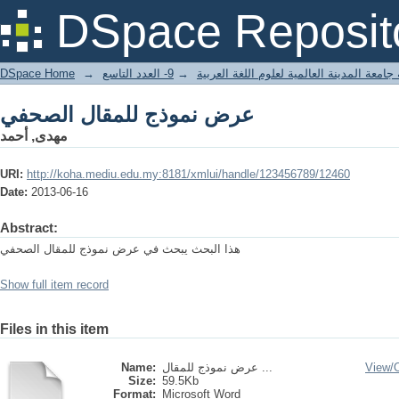
عرض نموذج للمقال الصحفي
DSpace Reposit
DSpace Home
→
9- العدد التاسع
→
جامعة المدينة العالمية لعلوم اللغة العربية
عرض نموذج للمقال الصحفي
مهدى, أحمد
URI:
http://koha.mediu.edu.my:8181/xmlui/handle/123456789/12460
Date:
2013-06-16
Abstract:
هذا البحث يبحث في عرض نموذج للمقال الصحفي
Show full item record
Files in this item
Name:
عرض نموذج للمقال ...
View/
Size:
59.5Kb
Format:
Microsoft Word