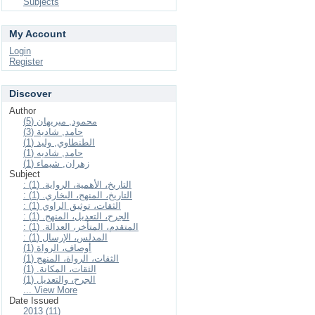
Subjects
My Account
Login
Register
Discover
Author
محمود, ميريهان (5)
حامد, شادية (3)
الطنطاوي, وليد (1)
حامد, شاديه (1)
زهران, شيماء (1)
Subject
: التاريخ، الأهمية، الرواية. (1)
: التاريخ، المنهج، البخاري. (1)
: الثقات، توثيق الراوي (1)
: الجرح، التعديل، المنهج. (1)
: المتقدم، المتأخر، العدالة. (1)
: المدلس، الإرسال (1)
أوصاف، الرواة (1)
الثقات، الرواة، المنهج (1)
الثقات، المكانة. (1)
الجرح، والتعديل (1)
... View More
Date Issued
2013 (11)