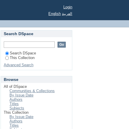
Login
العربية
English
Search DSpace
Search DSpace
This Collection
Advanced Search
Browse
All of DSpace
Communities & Collections
By Issue Date
Authors
Titles
Subjects
This Collection
By Issue Date
Authors
Titles