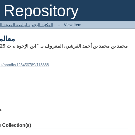
معالم
Repository
 المكتبة الرقمية لجامعة المدينة العالمية
→
View Item
معالم
ui/handle/123456789/113888
m.
 Collection(s)