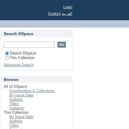
Login
English
العربية
Search DSpace
Search DSpace
This Collection
Advanced Search
Browse
All of DSpace
Communities & Collections
By Issue Date
Authors
Titles
Subjects
This Collection
By Issue Date
Authors
Titles