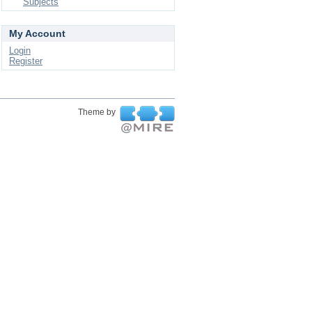
Subjects
My Account
Login
Register
Theme by