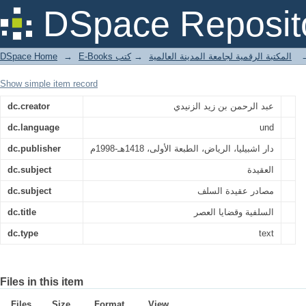
السلفية وقضايا العصر
DSpace Reposit
DSpace Home
→
كتب
→
E-Books المكتبة الرقمية لجامعة المدينة العالمية
Show simple item record
dc.creator
عبد الرحمن بن زيد الزنيدي
dc.language
und
dc.publisher
دار اشبيليا، الرياض، الطبعة الأولى، 1418هـ-1998م
dc.subject
العقيدة
dc.subject
مصادر عقيدة السلف
dc.title
السلفية وقضايا العصر
dc.type
text
Files in this item
Files
Size
Format
View