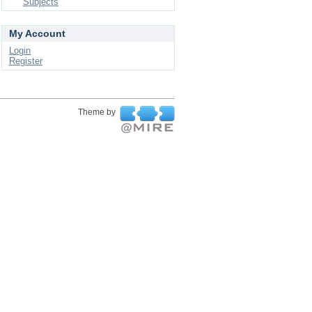
Subjects
My Account
Login
Register
Theme by