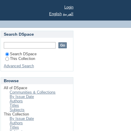
Login
English
العربية
Search DSpace
Search DSpace
This Collection
Advanced Search
Browse
All of DSpace
Communities & Collections
By Issue Date
Authors
Titles
Subjects
This Collection
By Issue Date
Authors
Titles