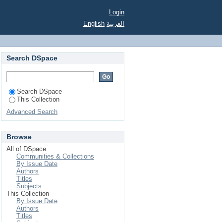
Login
English
العربية
Search DSpace
Search DSpace
This Collection
Advanced Search
Browse
All of DSpace
Communities & Collections
By Issue Date
Authors
Titles
Subjects
This Collection
By Issue Date
Authors
Titles