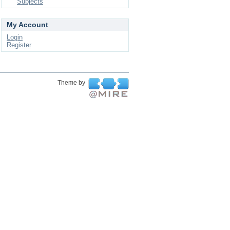
Subjects
My Account
Login
Register
Theme by