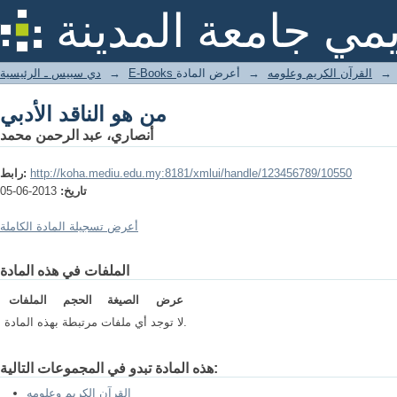
من هو الناقد الأدبي
يمي جامعة المدينة
→
القرآن الكريم وعلومه
→
أعرض المادة
→
دي سبيس ـ الرئيسية
من هو الناقد الأدبي
أنصاري، عبد الرحمن محمد
http://koha.mediu.edu.my:8181/xmlui/handle/123456789/10550
رابط:
تاريخ:
2013-06-05
أعرض تسجيلة المادة الكاملة
الملفات في هذه المادة
عرض
الصيغة
الحجم
الملفات
لا توجد أي ملفات مرتبطة بهذه المادة.
هذه المادة تبدو في المجموعات التالية:
القرآن الكريم وعلومه