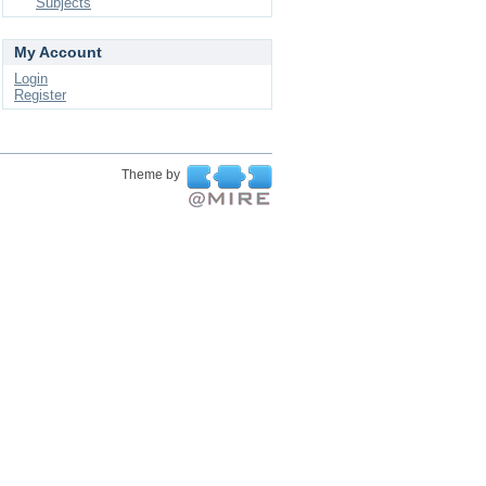
Subjects
My Account
Login
Register
Theme by