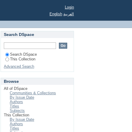
Login
English
العربية
Search DSpace
Search DSpace
This Collection
Advanced Search
Browse
All of DSpace
Communities & Collections
By Issue Date
Authors
Titles
Subjects
This Collection
By Issue Date
Authors
Titles