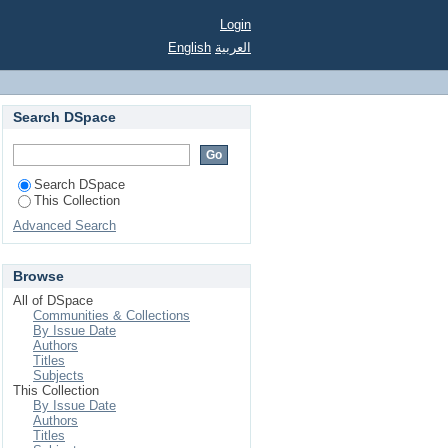
Login
English
العربية
Search DSpace
Search DSpace
This Collection
Advanced Search
Browse
All of DSpace
Communities & Collections
By Issue Date
Authors
Titles
Subjects
This Collection
By Issue Date
Authors
Titles