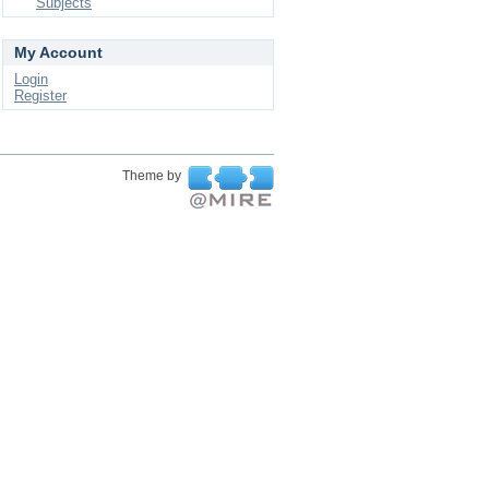
Subjects
My Account
Login
Register
Theme by