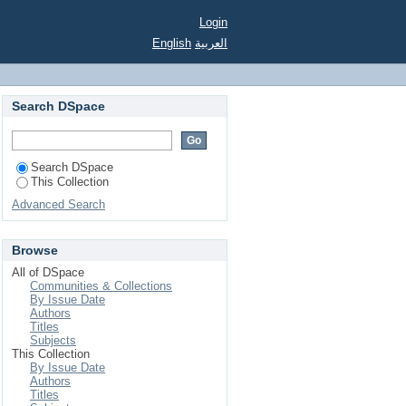
Login
English
العربية
Search DSpace
Search DSpace
This Collection
Advanced Search
Browse
All of DSpace
Communities & Collections
By Issue Date
Authors
Titles
Subjects
This Collection
By Issue Date
Authors
Titles