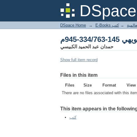
33-945م
DSpace 
DSpace Home
→
كتب
→
E-Books
33-945م
حمدان عبد الحميد الكبيسي
Show full item record
Files in this item
Files
Size
Format
View
There are no files associated with this ite
This item appears in the following
كتب