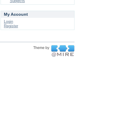
Subjects
My Account
Login
Register
Theme by