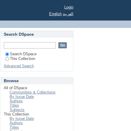
أسرار لقاء الملك عبد ا
Login
دراسة 
English
العربية
Search DSpace
Search DSpace
This Collection
Advanced Search
Browse
All of DSpace
Communities & Collections
By Issue Date
Authors
Titles
Subjects
This Collection
By Issue Date
Authors
Titles